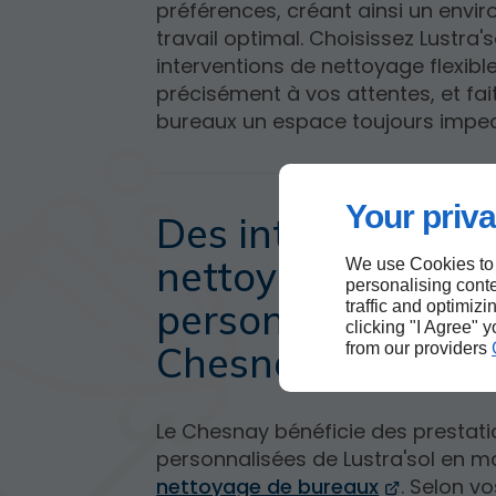
préférences, créant ainsi un envi
travail optimal. Choisissez Lustra'
interventions de nettoyage flexibl
précisément à vos attentes, et fai
bureaux un espace toujours impe
Your priva
Des interventions
nettoyage
We use Cookies to
personalising conte
personnalisées a
traffic and optimizi
clicking "I Agree" 
Chesnay
from our providers
Le Chesnay bénéficie des prestat
personnalisées de Lustra'sol en m
nettoyage de bureaux
. Selon v