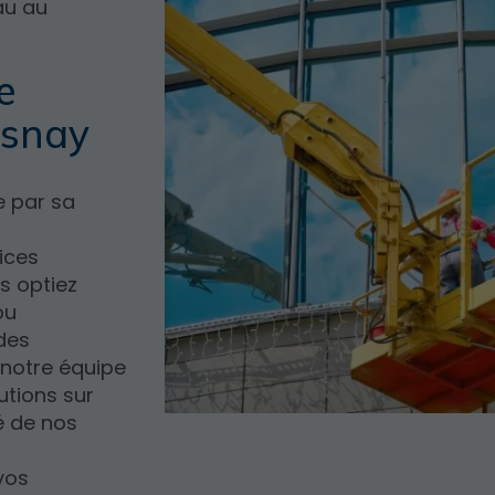
au au
e
esnay
e par sa
vices
s optiez
ou
des
 notre équipe
utions sur
é de nos
vos