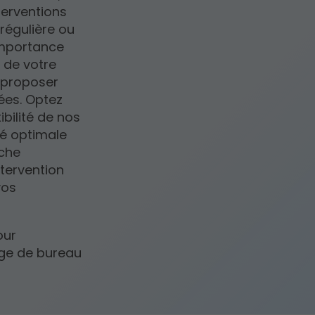
terventions
régulière ou
importance
s de votre
 proposer
ées. Optez
ibilité de nos
té optimale
oche
ntervention
vos
our
age de bureau