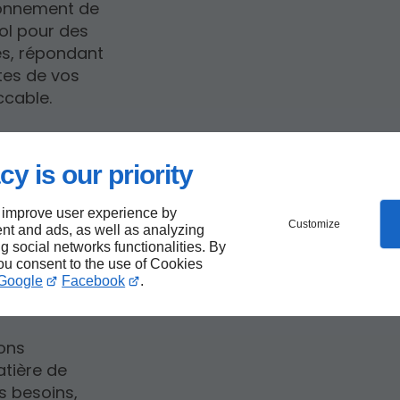
ronnement de
sol pour des
es, répondant
tes de vos
ccable.
cy is our priority
 de
 improve user experience by
Customize
nt and ads, as well as analyzing
u
ng social networks functionalities. By
you consent to the use of Cookies
Google
Facebook
.
ions
atière de
os besoins,