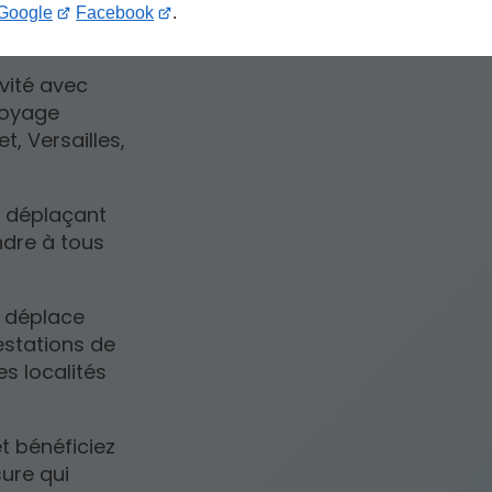
Google
Facebook
.
ivité avec
ttoyage
t, Versailles,
s déplaçant
dre à tous
e déplace
estations de
s localités
t bénéficiez
ure qui