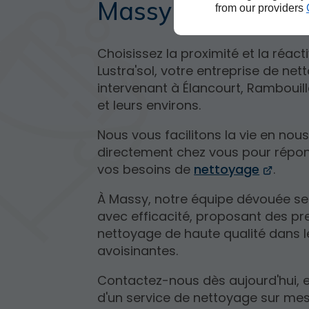
Massy
from our providers
Choisissez la proximité et la réact
Lustra'sol, votre entreprise de ne
intervenant à Élancourt, Rambouille
et leurs environs.
Nous vous facilitons la vie en nou
directement chez vous pour répon
vos besoins de
nettoyage
.
À Massy, notre équipe dévouée s
avec efficacité, proposant des pr
nettoyage de haute qualité dans le
avoisinantes.
Contactez-nous dès aujourd'hui, e
d'un service de nettoyage sur mes