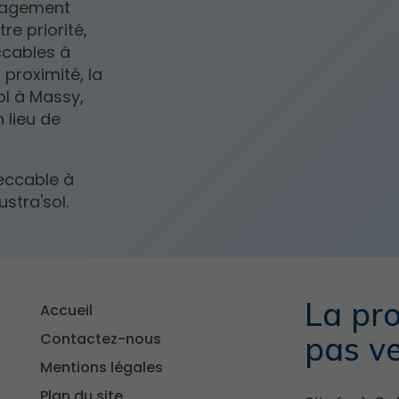
ngagement
re priorité,
ccables à
 proximité, la
sol à Massy,
 lieu de
eccable à
stra'sol.
La pro
Accueil
Contactez-nous
pas v
Mentions légales
Plan du site