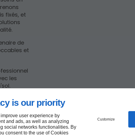
prenons
s fixés, et
olutions
lité.
tenaire de
eccables et
ofessionnel
ec les
sol.
cy is our priority
de
 improve user experience by
Customize
nt and ads, as well as analyzing
 à
ng social networks functionalities. By
you consent to the use of Cookies