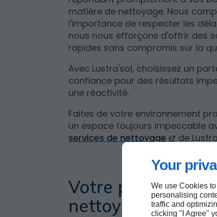
matière de nettoyage. Nous com
l'importance de respecter les délai
nous nous efforçons d'offrir des s
rapides sans compromis sur la qua
Avec Lustra'sol, choisissez un par
confiance pour des résultats imp
une réactivité.
Faites de votre environnement pr
un espace toujours impeccable av
services de nettoyage
de Lustra'
Your priva
Votre partenaire 
We use Cookies to
personalising conte
nettoyage réactif
traffic and optimizi
clicking "I Agree" 