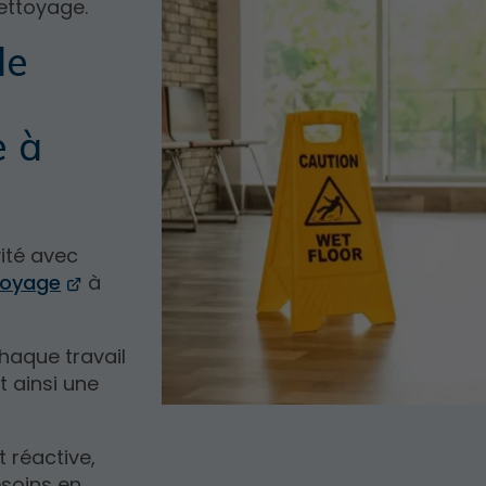
nettoyage.
de
e à
vité avec
toyage
à
haque travail
t ainsi une
 réactive,
soins en