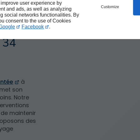
 improve user experience by
Customize
nt and ads, as well as analyzing
toyage
ng social networks functionalities. By
you consent to the use of Cookies
ne-
Google
Facebook
.
s 34
entée
à
 met son
oins. Notre
terventions
 de maintenir
roposons des
oyage
.