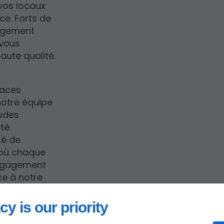
vos locaux
ce. Forts de
gagement
 vous
aute qualité.
paces
notre équipe
odes
eté
té de
, où chaque
engagement
ce à notre
mpeccables
ces.
cy is our priority