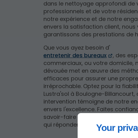
dans le nettoyage approfondi de 
professionnels et de votre résiden
notre expérience et de notre en
envers la satisfaction client, nous
garantissons des prestations de h
Que vous ayez besoin d'
entretenir des bureaux
, des es
commerciaux, ou votre domicile, 
dévouée met en œuvre des méth
efficaces pour assurer une propr
irréprochable. Optez pour la fiabili
Lustra'sol à Boulogne-Billancourt
intervention témoigne de notre 
envers l'excellence. Faites confian
savoir-faire pour des espaces i
qui répondent à toutes vos exigen
Your priva