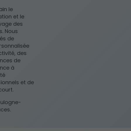
in le
tion et le
oyage des
s. Nous
tés de
rsonnalisée
tivité, des
ences de
ance à
eté
ionnels et de
court.
oulogne-
aces.