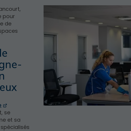
lancourt,
e pour
re de
espaces
de
ogne-
un
leux
e
, se
me et sa
spécialisés